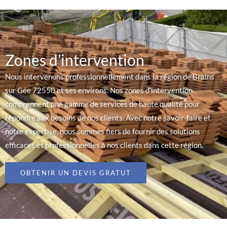
Zones d’intervention
Nous intervenons professionnellement dans la région de Brains
sur Gée 72550 et ses environs. Nos zones d’intervention
comprennent une gamme de services de haute qualité pour
répondre aux besoins de nos clients. Avec notre savoir-faire et
notre expertise, nous sommes fiers de fournir des solutions
efficaces et professionnelles à nos clients dans cette région.
OBTENIR UN DEVIS GRATUT