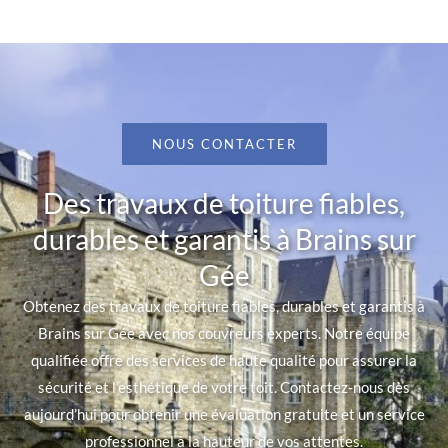
NOUS CONTACTER
Des travaux de toiture fiables,
durables et garantis à Brains sur
Gée
Obtenez des travaux de toiture fiables, durables et garantis à
Brains sur Gée avec nos couvreurs experts. Notre équipe
qualifiée offre des services de haute qualité pour assurer la
sécurité et l’esthétique de votre toit. Contactez-nous dès
aujourd’hui pour obtenir une évaluation gratuite et un service
professionnel à la hauteur de vos attentes.