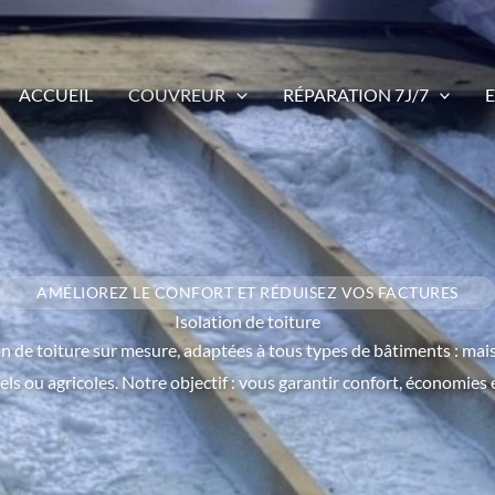
ACCUEIL
COUVREUR
RÉPARATION 7J/7
AMÉLIOREZ LE CONFORT ET RÉDUISEZ VOS FACTURES
Isolation de toiture
n de toiture sur mesure, adaptées à tous types de bâtiments : mai
ls ou agricoles. Notre objectif : vous garantir confort, économies e