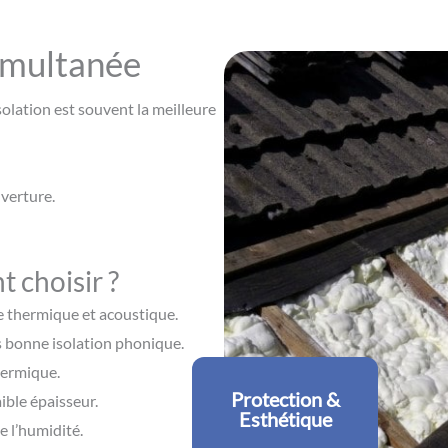
simultanée
solation est souvent la meilleure
uverture.
 choisir ?
 thermique et acoustique.
ès bonne isolation phonique.
hermique.
Protection &
aible épaisseur.
Esthétique
e l’humidité.