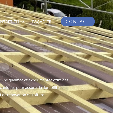
CONTACT
ENTRETIEN
FAÇADIER
uipe qualifiée et expérimentée offre des
chniques pour assurer la durabilité et la
t de rénovation de toiture.