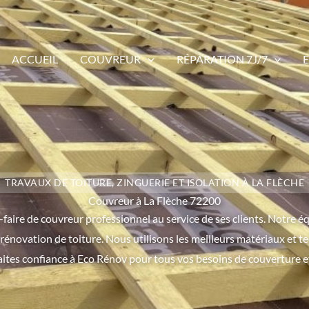
ACCUEIL
COUVREUR
RÉPARATION 7J/7
TRAVAUX DE TOITURE, ZINGUERIE ET ISOLATION À LA FLÈCHE
Couvreur à La Flèche 72200
aire de couvreur professionnel au service de ses clients. Notre éq
rénovation de toiture. Nous utilisons les meilleurs matériaux et te
Faites confiance à Eco Rénov pour tous vos besoins de couverture e