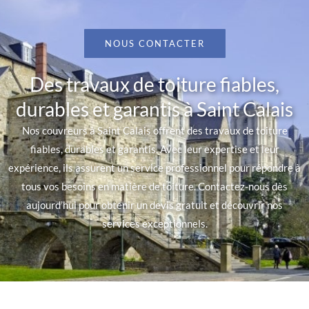
NOUS CONTACTER
Des travaux de toiture fiables,
durables et garantis à Saint Calais
Nos couvreurs à Saint Calais offrent des travaux de toiture
fiables, durables et garantis. Avec leur expertise et leur
expérience, ils assurent un service professionnel pour répondre à
tous vos besoins en matière de toiture. Contactez-nous dès
aujourd’hui pour obtenir un devis gratuit et découvrir nos
services exceptionnels.