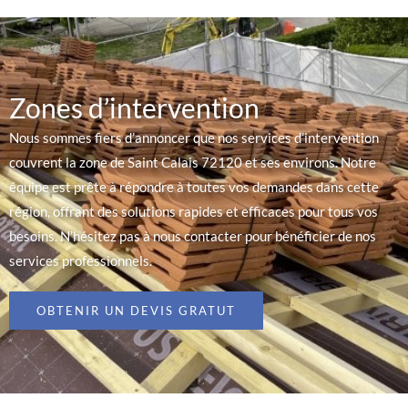
Zones d’intervention
Nous sommes fiers d’annoncer que nos services d’intervention
couvrent la zone de Saint Calais 72120 et ses environs. Notre
équipe est prête à répondre à toutes vos demandes dans cette
région, offrant des solutions rapides et efficaces pour tous vos
besoins. N’hésitez pas à nous contacter pour bénéficier de nos
services professionnels.
OBTENIR UN DEVIS GRATUT