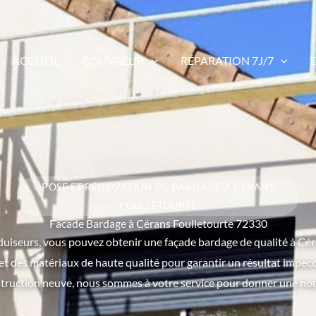
ACCUEIL
COUVREUR
RÉPARATION 7J/7
POSE ET RÉNOVATION DE BARDAGE À CÉRANS
FOULLETOURTE
Facade Bardage à Cérans Foulletourte 72330
nduiseurs, vous pouvez obtenir une façade bardage de qualité à Cé
et des matériaux de haute qualité pour garantir un résultat impecc
truction neuve, nous sommes à votre service pour donner une nouve