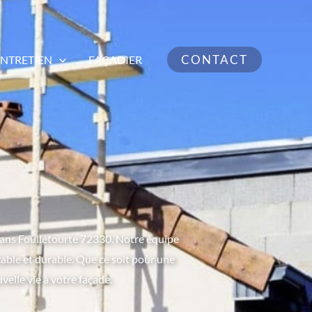
CONTACT
ENTRETIEN
FAÇADIER
rans Foulletourte 72330. Notre équipe
able et durable. Que ce soit pour une
lle vie à votre façade.