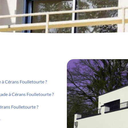
à Cérans Foulletourte ?
çade à Cérans Foulletourte ?
érans Foulletourte ?
e