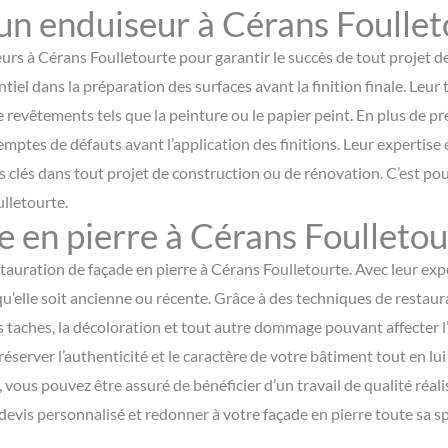
un enduiseur à Cérans Foullet
seurs à Cérans Foulletourte pour garantir le succès de tout projet 
tiel dans la préparation des surfaces avant la finition finale. Leur 
e revêtements tels que la peinture ou le papier peint. En plus de pr
emptes de défauts avant l’application des finitions. Leur expertise e
eurs clés dans tout projet de construction ou de rénovation. C’est pou
ulletourte.
e en pierre à Cérans Foulletou
tauration de façade en pierre à Cérans Foulletourte. Avec leur exper
qu’elle soit ancienne ou récente. Grâce à des techniques de restau
les taches, la décoloration et tout autre dommage pouvant affecter l
 préserver l’authenticité et le caractère de votre bâtiment tout en 
, vous pouvez être assuré de bénéficier d’un travail de qualité réa
evis personnalisé et redonner à votre façade en pierre toute sa s