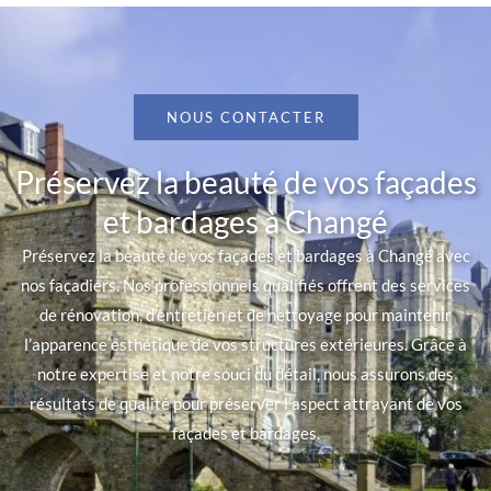
NOUS CONTACTER
Préservez la beauté de vos façades
et bardages à Changé
Préservez la beauté de vos façades et bardages à Changé avec
nos façadiers. Nos professionnels qualifiés offrent des services
de rénovation, d’entretien et de nettoyage pour maintenir
l’apparence esthétique de vos structures extérieures. Grâce à
notre expertise et notre souci du détail, nous assurons des
résultats de qualité pour préserver l’aspect attrayant de vos
façades et bardages.