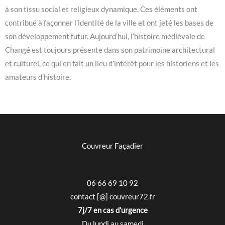
à son tissu social et religieux dynamique. Ces éléments ont
contribué à façonner l’identité de la ville et ont jeté les bases de
son développement futur. Aujourd’hui, l’histoire médiévale de
Changé est toujours présente dans son patrimoine architectural
et culturel, ce qui en fait un lieu d’intérêt pour les historiens et les
amateurs d’histoire.
Couvreur Façadier
06 66 69 10 92
contact [@] couvreur72.fr
7j/7 en cas d’urgence
Du lundi au samedi