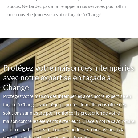
soucis. Ne tardez pas à faire appel à nos services pour offrir
une nouvelle jeunesse à votre façade à Changé.
Protégez votre maison des intempéries
avec notre expertise en façade à
Changé
Protégez votre maison des intempéries avec notre expertise en
façade à Changé. Notre équipe professionnelle vous offre des
solutions sur mesure pour renforcer la protection de votre
maison contre les éléments extérieurs. Grâce à notre savoir-faire
et notre maîtrise des techniques modernes, nous assurons la
durabilité et la résistance de votre façade.