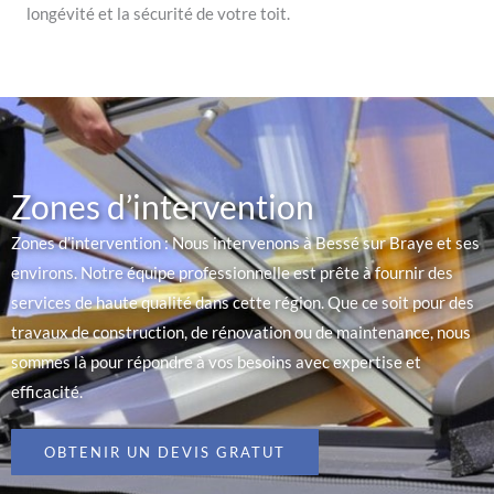
longévité et la sécurité de votre toit.
Zones d’intervention
Zones d’intervention : Nous intervenons à Bessé sur Braye et ses
environs. Notre équipe professionnelle est prête à fournir des
services de haute qualité dans cette région. Que ce soit pour des
travaux de construction, de rénovation ou de maintenance, nous
sommes là pour répondre à vos besoins avec expertise et
efficacité.
OBTENIR UN DEVIS GRATUT