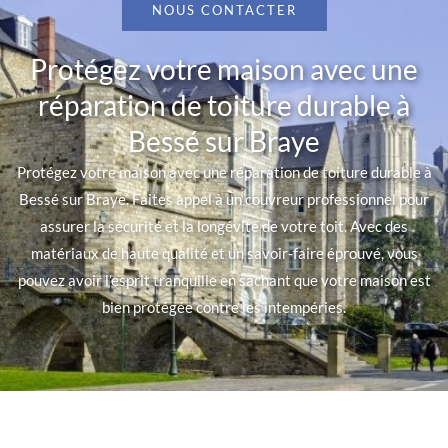
NOUS CONTACTER
Protégez votre maison avec une
réparation de toiture durable à
Bessé sur Braye
Protégez votre maison avec une réparation de toiture durable à
Bessé sur Braye. Faites appel à un couvreur professionnel pour
assurer la sécurité et la longévité de votre toit. Avec des
matériaux de haute qualité et un savoir-faire éprouvé, vous
pouvez avoir l’esprit tranquille en sachant que votre maison est
bien protégée contre les intempéries.