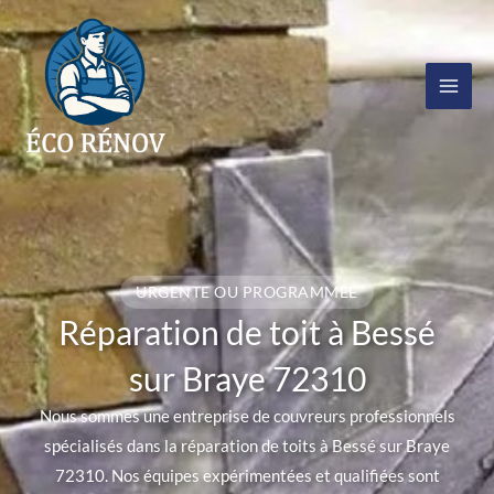
Aller
au
contenu
URGENTE OU PROGRAMMÉE
Réparation de toit à Bessé
sur Braye 72310
Nous sommes une entreprise de couvreurs professionnels
spécialisés dans la réparation de toits à Bessé sur Braye
72310. Nos équipes expérimentées et qualifiées sont